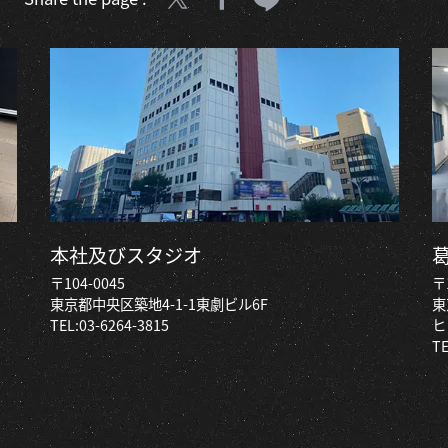
本社及びスタジオ
〒104-0045
〒
東京都中央区築地4-1-1東劇ビル6F
東
TEL:
03-6264-3815
ヒ
TE