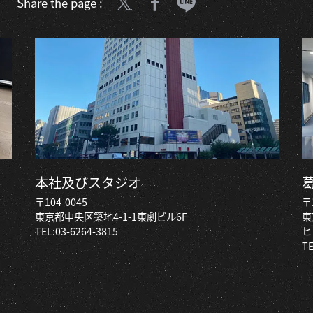
Share the page :
本社及びスタジオ
〒104-0045
〒
東京都中央区築地4-1-1東劇ビル6F
東
TEL:
03-6264-3815
ヒ
TE